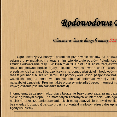
Rodowodowa B
Obecnie w bazie danych mamy
518
Ogar towarzyszył naszym przodkom przez wiele wieków na polowani
psiarnie przy majątkach, a wraz z nimi wielkie złaje ogarów. Pojedyncze 
żmudne odtwarzanie rasy… W 1966 roku OGAR POLSKI został zarejestro
Baza obejmować będzie ogary oficjalnie zarejestrowane w FCI właśnie
przedstawicieli tej rasy i bardzo liczymy na pomoc właścicieli i hodowców
rasa ta jest nadal bliska ich sercu. Bez pomocy wielu osób, pasjonatów ba
wszelkich uwag na temat ewentualnych błędnych informacji w niej zamies
najszybciej uzupełnić. Prosimy także o przysyłanie zdjęć psów, informacj
Psy/Zgłoszenie psa lub zakładka Kontakt)
Informujemy, że zespół nadzorujący tworzenie bazy przeprasza za narusz
się w ogromnym stopniu na materiałych zebranych w internecie, kataloga
nacisk na przestrzeganie praw autorskich mogą zdarzyć się pomyłki wynik
bez wiedzy lub zgody) bardzo prosimy o kontakt mailowy (adresy dostępne
zgody usuniemy.